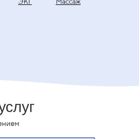
ЭКГ
Массаж
услуг
ением