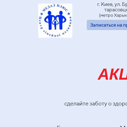
г. Киев, ул. 
тарасовце
(метро Харьк
Записаться на 
А
К
сделайте заботу о здо