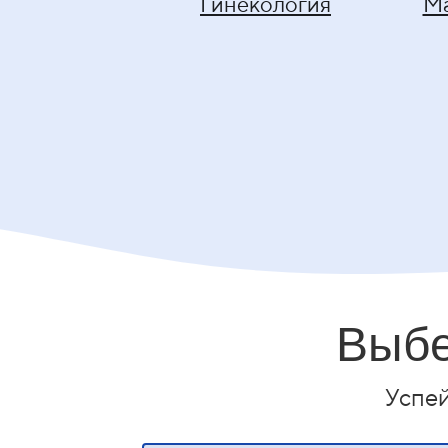
Гинекология
М
Выбе
Успе