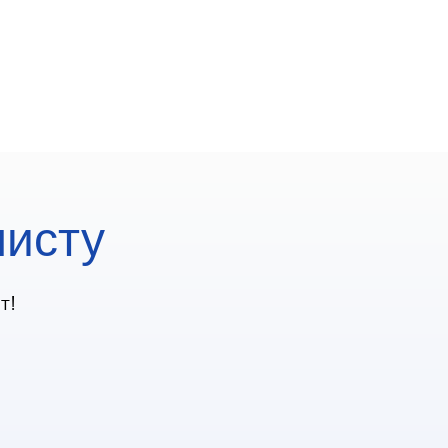
листу
т!