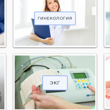
материалами
а
овлением формы зуба
анестезия (со стоимостью препаратов)
ГИНЕКОЛОГИЯ
м штифте
стью препаратов)
l/ Endofil) 1 канал
налов лечебной пастой 1 канал
ала
ЭКГ