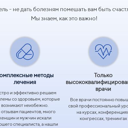
та, профессиональная гигиена
гинеколога. При необходимости назначение
ль - не дать болезням помешать вам быть счас
н.)
Мы знаем, как это важно!
азвук+паста)
 (20 мин.)
ива (без стоимости ВМК)
а за "усы" (без выскабливания стенок полости матки)
мин.)
омплексные методы
Только
матки лекарственными средствами (мазевые аппликаци
лечения
высококвалифицирова
и препаратов)
врачи
стро и эффективно решаем
лемы со здоровьем, которые
Все врачи постоянно повы
ин.)
р)
возникают неизбежно.
свой профессиональный ур
 отзывам пациентов, много
на курсах, конференциях
ности (набор препаратов+2 консультации специалис
женщин и мужчин искали
конгрессах, тренингах
ошего специалиста, а нашли