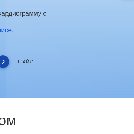
кардиограмму с
айсе.
ПРАЙС
сом