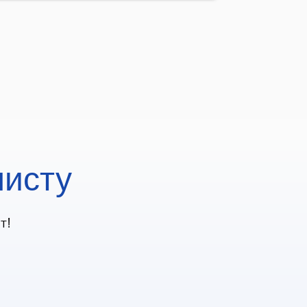
500
350
450
листу
2000
т!
2000
500