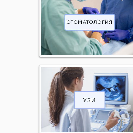
Реставрация зубов фотополимерными 
Удаление инородного тела из влагалищ
Реставрация с анатомическим восстан
Инфильтрационая (парацервикальная) 
СТОМАТОЛОГИЯ
Реставрация зуба на стекловолоконно
Аппликационная анестезия (со стоимо
Лечебная повязка на 1 челюсть
Замена маточного кольца
Пломбирование корневых каналов (Adsea
Снятие швов (за 1 шов)
Временное пломбирование корневых ка
Перевязка простая
Распломбировка одного корневого кан
Перевязка сложная
УЗИ
Ортопедия
Снятие оттиска
Прикусной валик