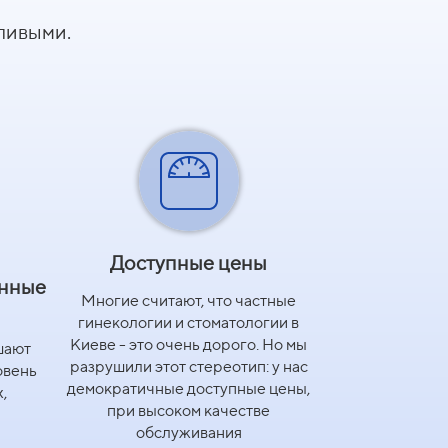
400
тливыми.
2400
499
800 - 1800
500
120
549
40
400
850
599
350
500
800
599
40
300
349
599
Доступные цены
400
и,
249
599
нные
Многие считают, что частные
400
150
гинекологии и стоматологии в
649/699
Киеве - это очень дорого. Но мы
шают
699
400
150
разрушили этот стереотип: у нас
овень
демократичные доступные цены,
,
7499
та+
400
350
при высоком качестве
обслуживания