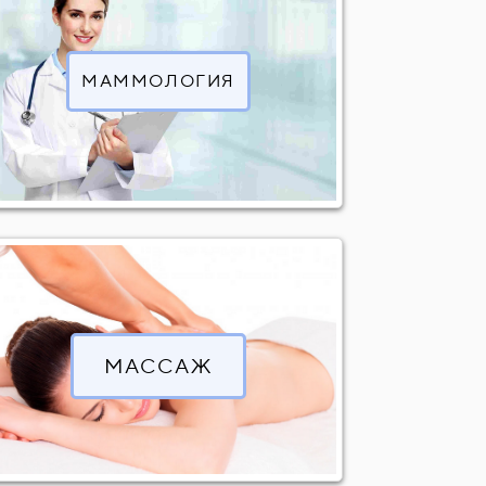
699
1100 - 2200
200
МАММОЛОГИЯ
1600 - 2400
200
300
299
1000
149
600
199
900 - 1200
249
МАССАЖ
600
600